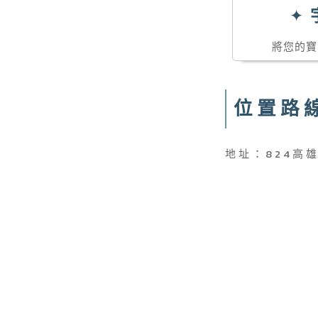
✦
將您的寶
位置路
824高
地址：