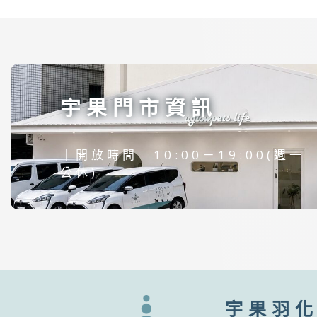
宇果門市資訊
｜
開放時間｜10:00－19:00(週一
公休)
宇果羽