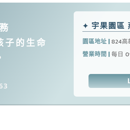
宇果園區 
✦
服務
孩子的生命
園區地址 |
824
營業時間 |
每日 09
。
63