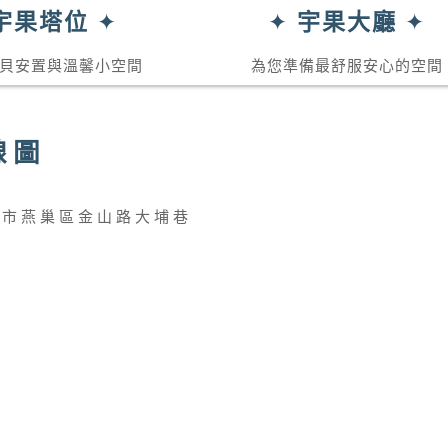
宇果塔位
✦
✦
宇果大廳
✦
貝安置與溫馨小空間
為您準備最舒服安心的空間
線圖
雄市燕巢區金山路大埔巷