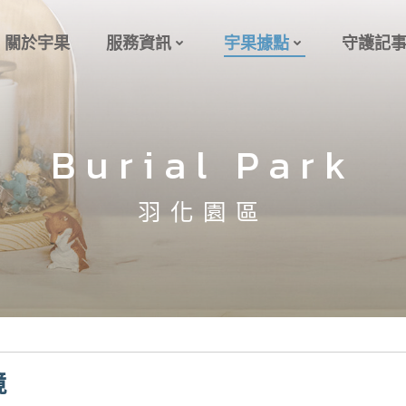
關於宇果
服務資訊
宇果據點
守護記
Burial Park
羽化園區
境