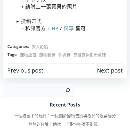
▫ 請附上一張寶貝的照片
󠀠
▸ 投稿方式
▫ 私訊官方
LINE
/
粉專
皆可
Categories:
家人投稿
Tags:
寵物故事
寵物離世
狗過世
高雄寵物離世處理
Post
Post
Previous post
Next post
navigation
navigatio
搜
Recent Posts
一個被留下的玩具：一段關於寵物告別與樹葬的溫柔緣分
熊熊的住址｜他說：「我怕牠找不到我」