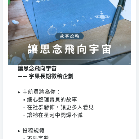
讓思念飛向宇宙
—— 宇果長期徵稿企劃
󠀠
▸ 宇航員將為你：
▫ 細心整理寶貝的故事
▫ 在社群發佈，讓更多人看見
▫ 讓牠在星河中閃爍不滅
󠀠
▸ 投稿規範
▫ 不限字數